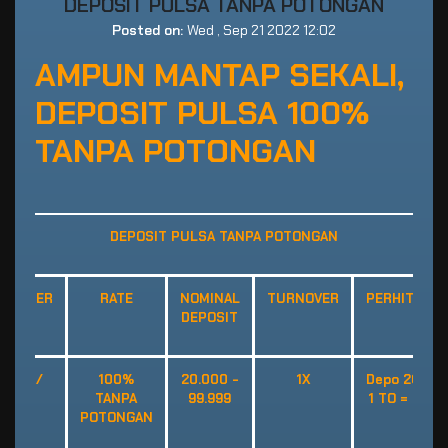
DEPOSIT PULSA TANPA POTONGAN
Posted on:
Wed , Sep 21 2022 12:02
AMPUN MANTAP SEKALI,
DEPOSIT PULSA 100%
TANPA POTONGAN
DEPOSIT PULSA TANPA POTONGAN
ROVIDER
RATE
NOMINAL
TURNOVER
PERHITUNG
DEPOSIT
TSEL /
100%
20.000 -
1X
Depo 20.000
XL
TANPA
99.999
1 TO = 20.0
POTONGAN