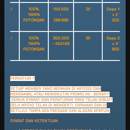
TSEL /
100%
100.000
2X
Depo 100.0
XL
TANPA
-
x 2 TO =
POTONGAN
299.999
200.000
TSEL /
100%
300.000
3X
Depo 300.0
XL
TANPA
- KEATAS
x 3 TO =
POTONGAN
900.000
PERHATIAN !!
SETIAP MEMBER YANG BERMAIN DI MPO100 DAN
MENGAMBIL ATAU MENGIKUTIN PROMO INI , BERARTI
SEMUA SYARAT DAN PERATURAN YANG TELAH DIBUAT
OELH MPO10 TELAH DI MENGERTI, DIPAHAMI DAN DI
SETUJUI TANPA ADA PAKSAAN DAN ALASAN APAPUN.
SYARAT DAN KETENTUAN