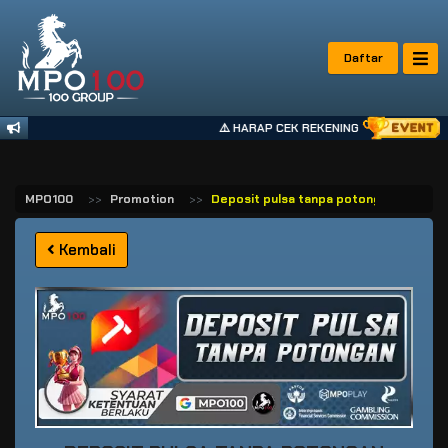
Daftar
⚠️ HARAP CEK REKENING TUJUAN MPO10
MPO100
Promotion
Deposit pulsa tanpa potongan
Kembali